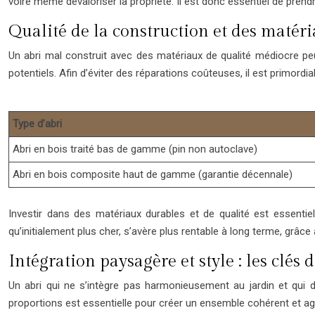
voire même dévaloriser la propriété. Il est donc essentiel de prend
Qualité de la construction et des matér
Un abri mal construit avec des matériaux de qualité médiocre peu
potentiels. Afin d’éviter des réparations coûteuses, il est primordia
Type d’abri
Abri en bois traité bas de gamme (pin non autoclave)
Abri en bois composite haut de gamme (garantie décennale)
Investir dans des matériaux durables et de qualité est essentiel
qu’initialement plus cher, s’avère plus rentable à long terme, grâc
Intégration paysagère et style : les clés 
Un abri qui ne s’intègre pas harmonieusement au jardin et qui d
proportions est essentielle pour créer un ensemble cohérent et agr