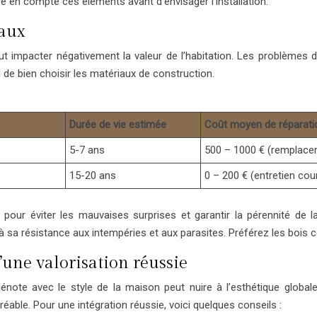
re en compte ces éléments avant d’envisager l’installation.
iaux
t impacter négativement la valeur de l’habitation. Les problèmes d’
l de bien choisir les matériaux de construction.
Durée de vie estimée
Coût moyen de réparati
5-7 ans
500 – 1000 € (remplacem
15-20 ans
0 – 200 € (entretien cou
 pour éviter les mauvaises surprises et garantir la pérennité de 
e à sa résistance aux intempéries et aux parasites. Préférez les bois
d’une valorisation réussie
énote avec le style de la maison peut nuire à l’esthétique global
éable. Pour une intégration réussie, voici quelques conseils :