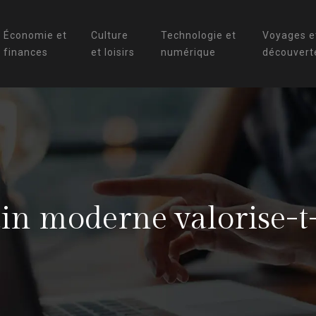
Économie et
Culture
Technologie et
Voyages e
finances
et loisirs
numérique
découvert
in moderne valorise-t-i