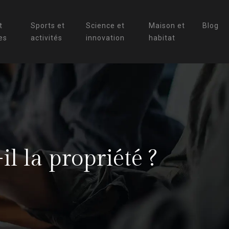
t
Sports et
Science et
Maison et
Blog
es
activités
innovation
habitat
l la propriété ?