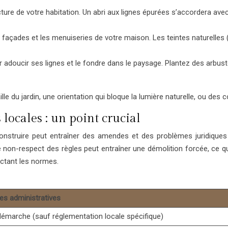
ecture de votre habitation. Un abri aux lignes épurées s’accordera av
açades et les menuiseries de votre maison. Les teintes naturelles (b
ur adoucir ses lignes et le fondre dans le paysage. Plantez des arbus
aille du jardin, une orientation qui bloque la lumière naturelle, ou de
locales : un point crucial
truire peut entraîner des amendes et des problèmes juridiques qui d
e non-respect des règles peut entraîner une démolition forcée, ce qu
ectant les normes.
s administratives
émarche (sauf réglementation locale spécifique)