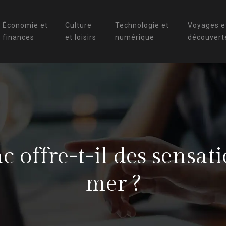
Économie et
Culture
Technologie et
Voyages e
finances
et loisirs
numérique
découvert
 offre-t-il des sensati
mer ?