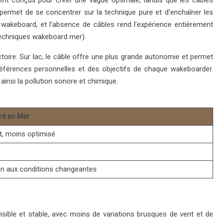
ement conçus pour créer une vague optimale, tandis que les câbles
 permet de se concentrer sur la technique pure et d’enchaîner les
 wakeboard, et l’absence de câbles rend l’expérience entièrement
techniques wakeboard mer).
ctoire. Sur lac, le câble offre une plus grande autonomie et permet
préférences personnelles et des objectifs de chaque wakeboarder.
ainsi la pollution sonore et chimique.
d en Mer
t, moins optimisé
on aux conditions changeantes
isible et stable, avec moins de variations brusques de vent et de