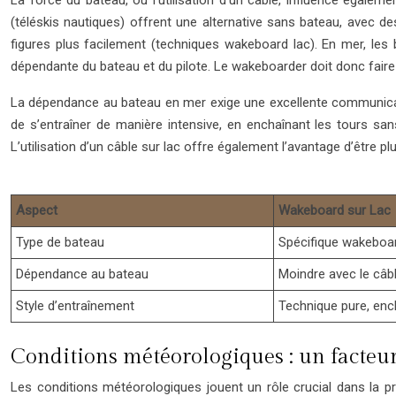
La force du bateau, ou l’utilisation d’un câble, influence égale
(téléskis nautiques) offrent une alternative sans bateau, avec d
figures plus facilement (techniques wakeboard lac). En mer, les
dépendante du bateau et du pilote. Le wakeboarder doit donc fair
La dépendance au bateau en mer exige une excellente communication 
de s’entraîner de manière intensive, en enchaînant les tours sa
L’utilisation d’un câble sur lac offre également l’avantage d’être p
Aspect
Wakeboard sur Lac
Type de bateau
Spécifique wakeboa
Dépendance au bateau
Moindre avec le câb
Style d’entraînement
Technique pure, enc
Conditions météorologiques : un facteu
Les conditions météorologiques jouent un rôle crucial dans la pr