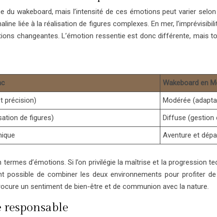
ce du wakeboard, mais l’intensité de ces émotions peut varier selon 
ine liée à la réalisation de figures complexes. En mer, l’imprévisibi
ditions changeantes. L’émotion ressentie est donc différente, mais
ac
Wakeboard en M
t précision)
Modérée (adapta
sation de figures)
Diffuse (gestion
nique
Aventure et dép
rmes d’émotions. Si l’on privilégie la maîtrise et la progression tech
nt possible de combiner les deux environnements pour profiter d
 procure un sentiment de bien-être et de communion avec la nature.
 responsable