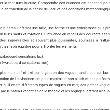
e et la mer tumultueuse. Comprendre ces nuances est essentiel pour
ique en fonction de la nature de l’eau et des conditions météorologiqu
r le bateau, offrant une taille, une forme et une consistance plus pré
 leurs sauts et rotations. L’influence du vent et des courants est mi
es, imprévisibles et souvent plus puissantes, soumises à l’infl
triser son équilibre pour affronter les éléments.
 (wakeboard sensations lac).
re (wakeboard sensations mer).
plus instinctif et axé sur la gestion des vagues, tandis que sur lac,
tion de l’environnement pour maximiser son plaisir et ses performa
 noter qu’il existe différents types de vagues en mer, des petites v
 par le bateau varient selon le modèle et les réglages, offrant ainsi d