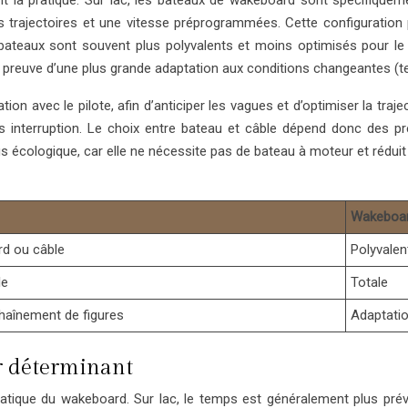
ment la pratique. Sur lac, les bateaux de wakeboard sont spécifiqu
es trajectoires et une vitesse préprogrammées. Cette configuration
 bateaux sont souvent plus polyvalents et moins optimisés pour le
e preuve d’une plus grande adaptation aux conditions changeantes (
avec le pilote, afin d’anticiper les vagues et d’optimiser la traje
ns interruption. Le choix entre bateau et câble dépend donc des 
lus écologique, car elle ne nécessite pas de bateau à moteur et réduit 
Wakeboar
rd ou câble
Polyvalen
le
Totale
haînement de figures
Adaptati
r déterminant
atique du wakeboard. Sur lac, le temps est généralement plus prév